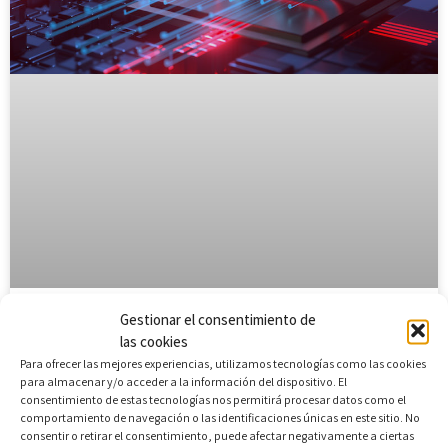
Ciberseguridad para
Gestionar el consentimiento de
las cookies
adolescentes
Para ofrecer las mejores experiencias, utilizamos tecnologías como las cookies
para almacenar y/o acceder a la información del dispositivo. El
VER RECURSO
consentimiento de estas tecnologías nos permitirá procesar datos como el
comportamiento de navegación o las identificaciones únicas en este sitio. No
consentir o retirar el consentimiento, puede afectar negativamente a ciertas