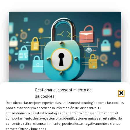
Gestionar el consentimiento de
las cookies
BÁSICO
Para ofrecer las mejores experiencias, utilizamos tecnologías como las cookies
Rercursos para menores | INCIBE
para almacenar y/o acceder a la información del dispositivo. El
consentimiento de estas tecnologías nos permitirá procesar datos como el
Espera unos segundos a la redirección al recurso o accede al
comportamiento de navegación o las identificaciones únicas en este sitio. No
consentir o retirar el consentimiento, puede afectar negativamente a ciertas
contenido en el siguiente enlace:
características y funciones.