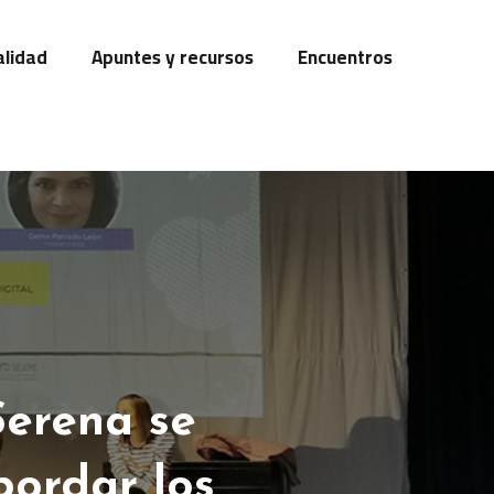
alidad
Apuntes y recursos
Encuentros
Serena se
bordar los