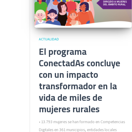
ACTUALIDAD
El programa
ConectadAs concluye
con un impacto
transformador en la
vida de miles de
mujeres rurales
• 13.793 mujeres se han formado en Competencias
Digitales en 361 municipios, entidades locales