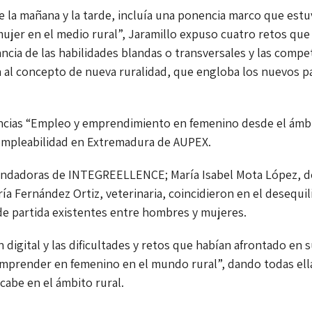
e la mañana y la tarde, incluía una ponencia marco que est
ujer en el medio rural”, Jaramillo expuso cuatro retos que 
ia de las habilidades blandas o transversales y las compet
a al concepto de nueva ruralidad, que engloba los nuevos 
iencias “Empleo y emprendimiento en femenino desde el ámb
 empleabilidad en Extremadura de AUPEX.
fundadoras de INTEGREELLENCE; María Isabel Mota López, 
 Fernández Ortiz, veterinaria, coincidieron en el desequilib
de partida existentes entre hombres y mujeres.
 digital y las dificultades y retos que habían afrontado en s
mprender en femenino en el mundo rural”, dando todas ellas
cabe en el ámbito rural.