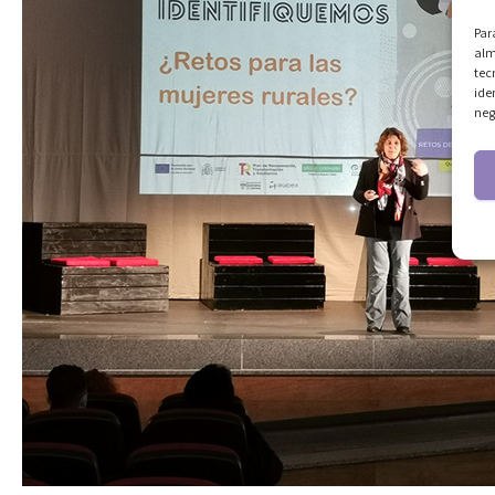
Par
alm
tec
ide
neg