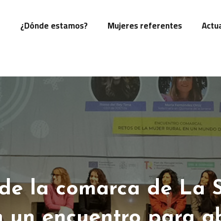
o
¿Dónde estamos?
Mujeres referentes
Actu
de la comarca de La 
 un encuentro para a