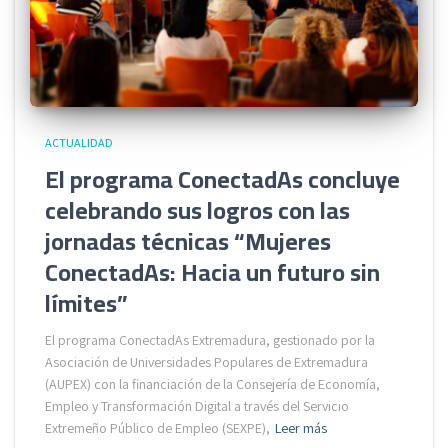
ACTUALIDAD
El programa ConectadAs concluye
celebrando sus logros con las
jornadas técnicas “Mujeres
ConectadAs: Hacia un futuro sin
límites”
El programa ConectadAs Extremadura, gestionado por la
Asociación de Universidades Populares de Extremadura
(AUPEX) con la financiación de la Consejería de Economía,
Empleo y Transformación Digital a través del Servicio
Extremeño Público de Empleo (SEXPE),
Leer más