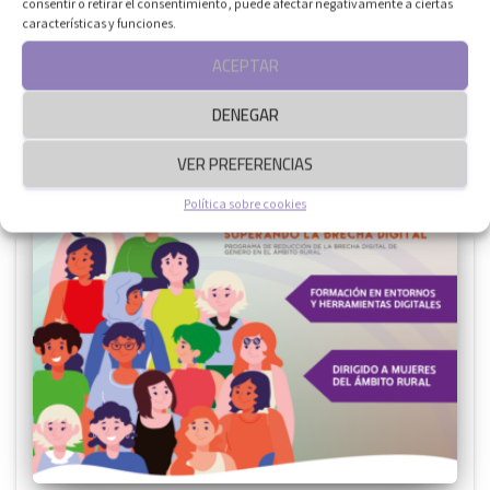
consentir o retirar el consentimiento, puede afectar negativamente a ciertas
características y funciones.
ACEPTAR
Entradas relacionadas
DENEGAR
VER PREFERENCIAS
Política sobre cookies