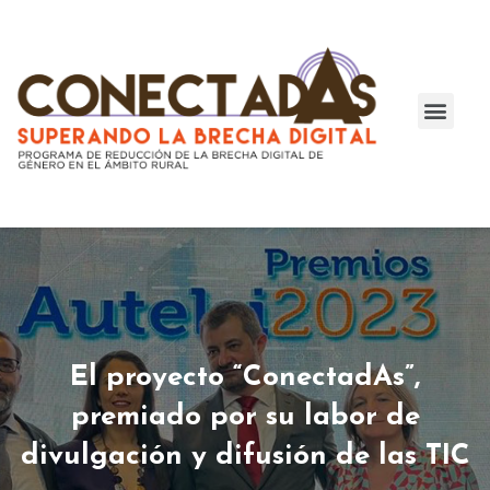
PROYECTO FORMATI
¿DÓNDE ESTAMOS
MUJERES REFERE
APUNTES Y RECURSOS
El proyecto “ConectadAs”,
premiado por su labor de
divulgación y difusión de las TIC